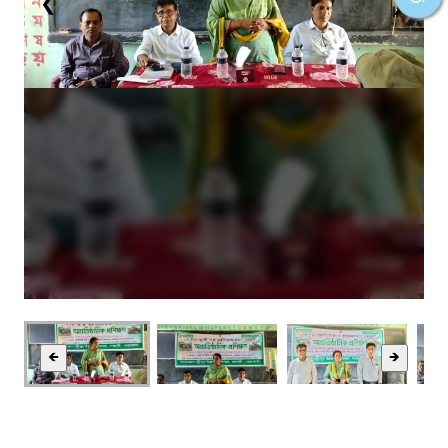
❮
❯
🡸
🡺