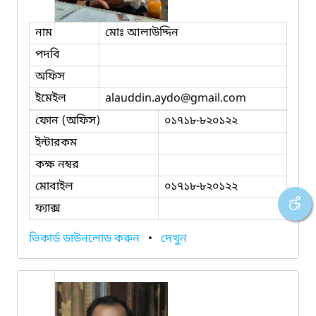
নাম
মোঃ আলাউদ্দিন
পদবি
অফিস
ইমেইল
alauddin.aydo
@gmail.com
ফোন (অফিস)
০১৭১৮-৮২০১২২
ইন্টারকম
কক্ষ নম্বর
মোবাইল
০১৭১৮-৮২০১২২
ফ্যাক্স
ভিকার্ড ডাউনলোড করুন
•
দেখুন